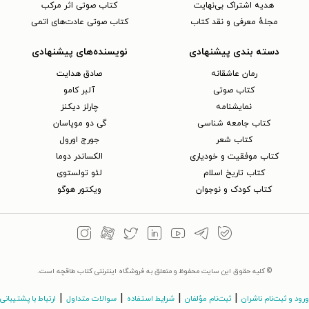
هدیه اشتراک بی‌نهایت
کتاب صوتی اثر مرکب
مجلهٔ معرفی و نقد کتاب
کتاب صوتی عادت‌های اتمی
دسته بندی پیشنهادی
نویسنده‌های پیشنهادی
رمان عاشقانه
صادق هدایت
کتاب‌ صوتی
آلبر کامو
نمایشنامه
چارلز دیکنز
کتاب جامعه شناسی
گی دو موپاسان
کتاب شعر
جورج اورول
کتاب موفقیت و خودیاری
الکساندر دوما
کتاب تاریخ اسلام
لئو تولستوی
کتاب کودک و نوجوان
ویکتور هوگو
© کلیه حقوق این سایت محفوظ و متعلق به فروشگاه اینترنتی کتاب طاقچه است.
|
|
|
|
ورود و ثبت‌نام ناشران
ثبت‌نام مؤلفان
شرایط استفاده
سوالات متداول
ارتباط با پشتیبانی