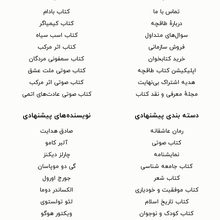
تماس با ما
کتاب بادام
دربارهٔ طاقچه
کتاب کیمیاگر
سوال‌های متداول
کتاب اسب سیاه
فروش سازمانی
کتاب اثر مرکب
خرید کتابخوان
کتاب سمفونی مردگان
اپلیکیشن کتاب طاقچه
کتاب صوتی ملت عشق
هدیه اشتراک بی‌نهایت
کتاب صوتی اثر مرکب
مجلهٔ معرفی و نقد کتاب
کتاب صوتی عادت‌های اتمی
دسته بندی پیشنهادی
نویسنده‌های پیشنهادی
رمان عاشقانه
صادق هدایت
کتاب‌ صوتی
آلبر کامو
نمایشنامه
چارلز دیکنز
کتاب جامعه شناسی
گی دو موپاسان
کتاب شعر
جورج اورول
کتاب موفقیت و خودیاری
الکساندر دوما
کتاب تاریخ اسلام
لئو تولستوی
کتاب کودک و نوجوان
ویکتور هوگو