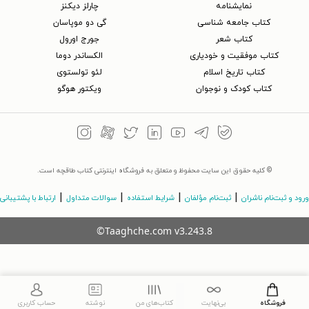
نمایشنامه
چارلز دیکنز
کتاب جامعه شناسی
گی دو موپاسان
کتاب شعر
جورج اورول
کتاب موفقیت و خودیاری
الکساندر دوما
کتاب تاریخ اسلام
لئو تولستوی
کتاب کودک و نوجوان
ویکتور هوگو
© کلیه حقوق این سایت محفوظ و متعلق به فروشگاه اینترنتی کتاب طاقچه است.
|
|
|
|
ورود و ثبت‌نام ناشران
ثبت‌نام مؤلفان
شرایط استفاده
سوالات متداول
ارتباط با پشتیبانی
©Taaghche.com
v
3.243.8
فروشگاه
بی‌نهایت
کتاب‌های من
نوشته
حساب کاربری