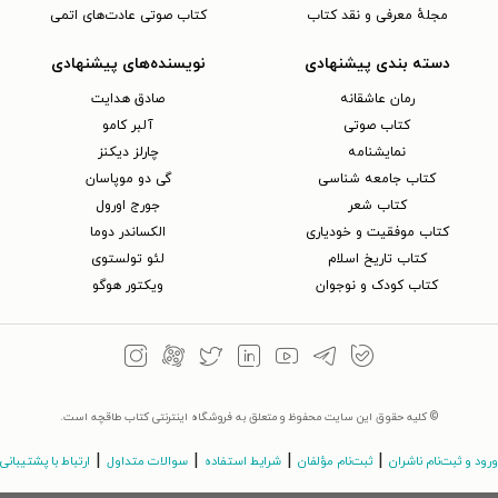
مجلهٔ معرفی و نقد کتاب
کتاب صوتی عادت‌های اتمی
دسته بندی پیشنهادی
نویسنده‌های پیشنهادی
رمان عاشقانه
صادق هدایت
کتاب‌ صوتی
آلبر کامو
نمایشنامه
چارلز دیکنز
کتاب جامعه شناسی
گی دو موپاسان
کتاب شعر
جورج اورول
کتاب موفقیت و خودیاری
الکساندر دوما
کتاب تاریخ اسلام
لئو تولستوی
کتاب کودک و نوجوان
ویکتور هوگو
© کلیه حقوق این سایت محفوظ و متعلق به فروشگاه اینترنتی کتاب طاقچه است.
|
|
|
|
ورود و ثبت‌نام ناشران
ثبت‌نام مؤلفان
شرایط استفاده
سوالات متداول
ارتباط با پشتیبانی