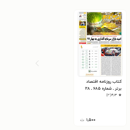
کتاب روزنامه اقتصاد
برتر ـ شماره ۶٨۵ ـ ٢٨
۴٫۳
اسفند ٩٨
(
۳
)
۱,۵۰۰
ت