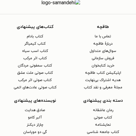
طاقچه
کتاب‌های پیشنهادی
تماس با ما
کتاب بادام
دربارهٔ طاقچه
کتاب کیمیاگر
سوال‌های متداول
کتاب اسب سیاه
فروش سازمانی
کتاب اثر مرکب
خرید کتابخوان
کتاب سمفونی مردگان
اپلیکیشن کتاب طاقچه
کتاب صوتی ملت عشق
هدیه اشتراک بی‌نهایت
کتاب صوتی اثر مرکب
مجلهٔ معرفی و نقد کتاب
کتاب صوتی عادت‌های اتمی
دسته بندی پیشنهادی
نویسنده‌های پیشنهادی
رمان عاشقانه
صادق هدایت
کتاب‌ صوتی
آلبر کامو
نمایشنامه
چارلز دیکنز
کتاب جامعه شناسی
گی دو موپاسان