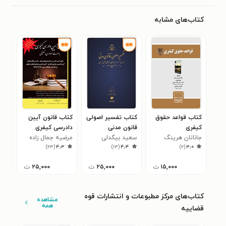
کتاب‌های مشابه
کتاب قواعد حقوق
کتاب تفسیر اصولی
کتاب قانون آیین
کتا
کیفری
قانون مدنی
دادرسی کیفری
قاع
جاناتان هرینگ
سعید بیگدلی
مرضیه جمال زاده
بصورت نموداری و
داو
حقو
۴
)
۲۳
(
۴٫۳
)
۱۳
(
۴٫۴
)
۲
(
۳٫۰
تطبیقی
خیرابادی
۱۵,۰۰۰
ت
۲۵,۰۰۰
ت
۲۵,۰۰۰
ت
کتاب‌های مرکز مطبوعات و انتشارات قوه
مشاهده
همه
قضاییه