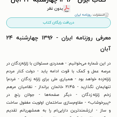
کتاب ایران - ۱۳۹۶ چهارشنبه ۲۴ آبان
بدون نظر
انتشارات:
روزنامه ایران
دریافت رایگان کتاب
معرفی روزنامه ایران - ۱۳۹۶ چهارشنبه ۲۴
آبان
در این شماره می‌خوانیم: - همدردی مسئولان با زلزله‌زدگان در
عرصه عمل و کمک با قوت ادامه یابد - دولت کنار مردم
زلزله‌زده خواهد بود - همیاری ملی برای زلزله زدگان - مَردم!
تنهایمان نگذارید - ۲۱:۴۵ خانمان برانداز - نظامیان مرهم
زخم زلزله زدگان - دیگر صفحه‌ها - جولان رنج در
<پیرخوشاب> - مقاوم‌سازی ساختمان اولویت مغفول ساخت
و ساز - ارزشمندترین دارایی‌ام را به همشهریانم تقدیم