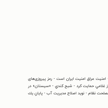
 امنيت عراق امنيت ايران است - رمز پیروزی‌های‌
از غلامي حمايت كرد - شبح كندي - «سیستان» در
لحت نظام - نوید اصلاح مدیریت آب - پايانِ يك