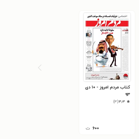
کتاب مردم امروز - ۱۰ دی
۹۳
)
۳
(
۳٫۳
۶۰۰
ت