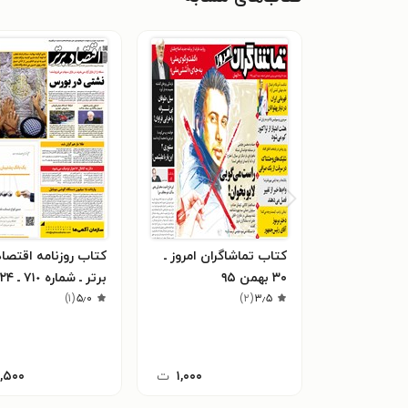
کتاب تماشاگران امروز ـ
کتاب روزنامه اقتصاد
۳۰ بهمن ۹۵
برتر ـ شماره ٧١٠ ـ ٢۴
۳٫۵
(
۲
)
۵٫۰
(
۱
)
اردیبهشت ٩٩
۱,۰۰۰
ت
۱,۵۰۰