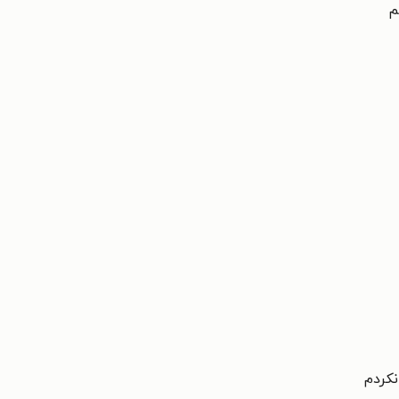
م
نکردم