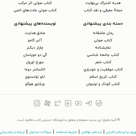
هدیه اشتراک بی‌نهایت
کتاب صوتی اثر مرکب
مجلهٔ معرفی و نقد کتاب
کتاب صوتی عادت‌های اتمی
دسته بندی پیشنهادی
نویسنده‌های پیشنهادی
رمان عاشقانه
صادق هدایت
کتاب‌ صوتی
آلبر کامو
نمایشنامه
چارلز دیکنز
کتاب جامعه شناسی
گی دو موپاسان
کتاب شعر
جورج اورول
کتاب موفقیت و خودیاری
الکساندر دوما
کتاب تاریخ اسلام
لئو تولستوی
کتاب کودک و نوجوان
ویکتور هوگو
© کلیه حقوق این سایت محفوظ و متعلق به فروشگاه اینترنتی کتاب طاقچه است.
|
|
|
|
ورود و ثبت‌نام ناشران
ثبت‌نام مؤلفان
شرایط استفاده
سوالات متداول
ارتباط با پشتیبانی