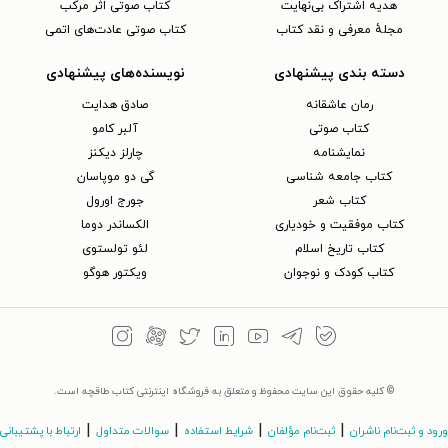
هدیه اشتراک بی‌نهایت
کتاب صوتی اثر مرکب
مجلهٔ معرفی و نقد کتاب
کتاب صوتی عادت‌های اتمی
دسته بندی پیشنهادی
نویسنده‌های پیشنهادی
رمان عاشقانه
صادق هدایت
کتاب‌ صوتی
آلبر کامو
نمایشنامه
چارلز دیکنز
کتاب جامعه شناسی
گی دو موپاسان
کتاب شعر
جورج اورول
کتاب موفقیت و خودیاری
الکساندر دوما
کتاب تاریخ اسلام
لئو تولستوی
کتاب کودک و نوجوان
ویکتور هوگو
© کلیه حقوق این سایت محفوظ و متعلق به فروشگاه اینترنتی کتاب طاقچه است.
|
|
|
|
ورود و ثبت‌نام ناشران
ثبت‌نام مؤلفان
شرایط استفاده
سوالات متداول
ارتباط با پشتیبانی