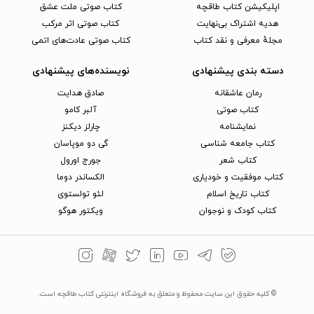
اپلیکیشن کتاب طاقچه
کتاب صوتی ملت عشق
هدیه اشتراک بی‌نهایت
کتاب صوتی اثر مرکب
مجلهٔ معرفی و نقد کتاب
کتاب صوتی عادت‌های اتمی
دسته بندی پیشنهادی
نویسنده‌های پیشنهادی
رمان عاشقانه
صادق هدایت
کتاب‌ صوتی
آلبر کامو
نمایشنامه
چارلز دیکنز
کتاب جامعه شناسی
گی دو موپاسان
کتاب شعر
جورج اورول
کتاب موفقیت و خودیاری
الکساندر دوما
کتاب تاریخ اسلام
لئو تولستوی
کتاب کودک و نوجوان
ویکتور هوگو
© کلیه حقوق این سایت محفوظ و متعلق به فروشگاه اینترنتی کتاب طاقچه است.