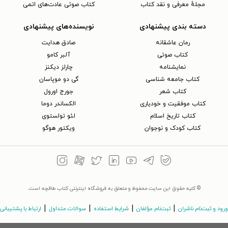
مجلهٔ معرفی و نقد کتاب
کتاب صوتی عادت‌های اتمی
دسته بندی پیشنهادی
نویسنده‌های پیشنهادی
رمان عاشقانه
صادق هدایت
کتاب‌ صوتی
آلبر کامو
نمایشنامه
چارلز دیکنز
کتاب جامعه شناسی
گی دو موپاسان
کتاب شعر
جورج اورول
کتاب موفقیت و خودیاری
الکساندر دوما
کتاب تاریخ اسلام
لئو تولستوی
کتاب کودک و نوجوان
ویکتور هوگو
© کلیه حقوق این سایت محفوظ و متعلق به فروشگاه اینترنتی کتاب طاقچه است.
|
|
|
|
ورود و ثبت‌نام ناشران
ثبت‌نام مؤلفان
شرایط استفاده
سوالات متداول
ارتباط با پشتیبانی