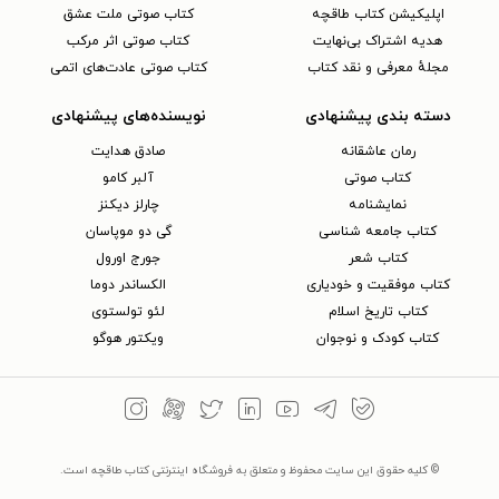
اپلیکیشن کتاب طاقچه
کتاب صوتی ملت عشق
هدیه اشتراک بی‌نهایت
کتاب صوتی اثر مرکب
مجلهٔ معرفی و نقد کتاب
کتاب صوتی عادت‌های اتمی
دسته بندی پیشنهادی
نویسنده‌های پیشنهادی
رمان عاشقانه
صادق هدایت
کتاب‌ صوتی
آلبر کامو
نمایشنامه
چارلز دیکنز
کتاب جامعه شناسی
گی دو موپاسان
کتاب شعر
جورج اورول
کتاب موفقیت و خودیاری
الکساندر دوما
کتاب تاریخ اسلام
لئو تولستوی
کتاب کودک و نوجوان
ویکتور هوگو
© کلیه حقوق این سایت محفوظ و متعلق به فروشگاه اینترنتی کتاب طاقچه است.