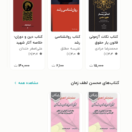
کتاب نکات آزمونی
کتاب روانشناسی
کتاب دین و دوران؛
کتا
قانون یار حقوق
رشد
خلاصه آثار شهید
درک
اساسی
محمدرضا مرادی
نفیسه مطلق
مطهری (ره)
علی‌اصغر خندان
انگ
کیو
۴
)
۱۹
(
۳٫۷
)
۱۱
(
۴٫۰
)
۱۱
(
۴٫۴
ارم
۱۵,۰۰۰
ت
۲,۱۰۰
ت
۱۴۰,۰۰۰
ت
کتاب‌های محسن لطف زمان
مشاهده همه