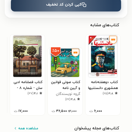
کپی کردن کد تخفیف
نظری برای کتاب ثبت نشده است.
کتاب‌های مشابه
٪۵۰
کتاب دوهفته‌نامه
کتاب صوتی قوانین
کتاب فصلنامه ادبی
کتا
همشهری دانستنیها
و آیین نامه
سان - شماره ۸ -
۱
)
۳۷
(
۴٫۱
)
۲۵
(
۳٫۸
ـ شماره ۲۴۶ ـ نیمه
گروه نویسندگان
راهنمایی و رانندگی
بهار ۱۴۰۰
۳۹۵
)
۲۲
(
۳٫۸
دوم اردیبهشت ۹۹
۶,۰۰۰
ت
۴۶,۵۰۰
ت
۱۷,۰۰۰
ت
۹۳,۰۰۰
کتاب‌های مجله پیشخوان
مشاهده همه