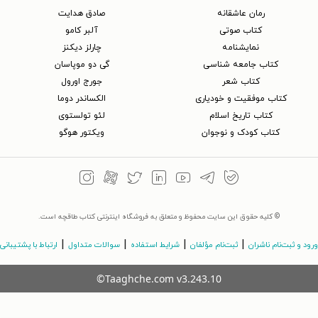
رمان عاشقانه
صادق هدایت
کتاب‌ صوتی
آلبر کامو
نمایشنامه
چارلز دیکنز
کتاب جامعه شناسی
گی دو موپاسان
کتاب شعر
جورج اورول
کتاب موفقیت و خودیاری
الکساندر دوما
کتاب تاریخ اسلام
لئو تولستوی
کتاب کودک و نوجوان
ویکتور هوگو
© کلیه حقوق این سایت محفوظ و متعلق به فروشگاه اینترنتی کتاب طاقچه است.
|
|
|
|
ورود و ثبت‌نام ناشران
ثبت‌نام مؤلفان
شرایط استفاده
سوالات متداول
ارتباط با پشتیبانی
©Taaghche.com
v
3.243.10