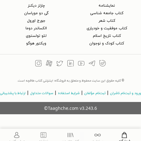
نمایشنامه
چارلز دیکنز
کتاب جامعه شناسی
گی دو موپاسان
کتاب شعر
جورج اورول
کتاب موفقیت و خودیاری
الکساندر دوما
کتاب تاریخ اسلام
لئو تولستوی
کتاب کودک و نوجوان
ویکتور هوگو
© کلیه حقوق این سایت محفوظ و متعلق به فروشگاه اینترنتی کتاب طاقچه است.
|
|
|
|
ورود و ثبت‌نام ناشران
ثبت‌نام مؤلفان
شرایط استفاده
سوالات متداول
ارتباط با پشتیبانی
©Taaghche.com
v
3.243.6