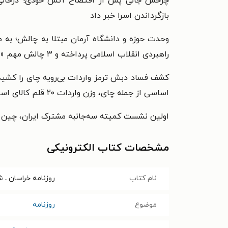
چرخش جانی پس از افتضاح آتش خودی! درحالی‌که
بازگرداندن اسرا خبر داد
راهبردی انقلاب اسلامی پرداخته و ۳ چالش مهم «آشنایی»، «پذیرش» و «ساختار» را در مسیر تحقق این راهبرد بررسی کرده‌ایم
اساسی از جمله چای، وزن واردات ۲۰ قلم کالای اساسی کاهش اندکی داشته و در نتیجه نگرانی بابت کمبود این کالاها در کشور وجود ندارد
اولین نشست کمیته سه‌جانبه مشترک ایران، چین و
مشخصات کتاب الکترونیکی
نام کتاب
روزنامه خراسان ـ شماره ۲۱۳۸۴ ـ دوشنبه ۲۷
موضوع
روزنامه