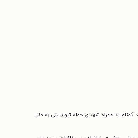
با ۲۸۰ ستاره بی‌نشان؛ همزمان با سالروز شهادت حضرت زهرا سلام‌الله علیها، پیکر مطهر ۲۸۹ شهید گمنام به همراه شهدای حمله تروریستی به مقر