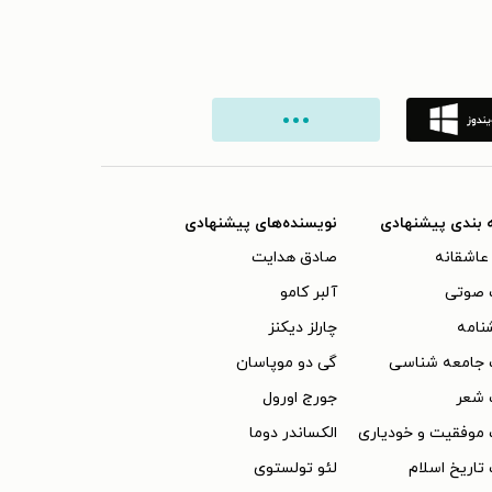
 بندی پیشنهادی
نویسنده‌های پیشنهادی
عاشقانه
صادق هدایت
 صوتی
آلبر کامو
نامه
چارلز دیکنز
 جامعه شناسی
گی دو موپاسان
 شعر
جورج اورول
موفقیت و خودیاری
الکساندر دوما
تاریخ اسلام
لئو تولستوی