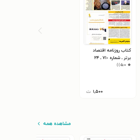
کتاب روزنامه اقتصاد
برتر ـ شماره ٧١٠ ـ ٢۴
۵٫۰
(
۱
)
اردیبهشت ٩٩
۱,۵۰۰
ت
مشاهده همه