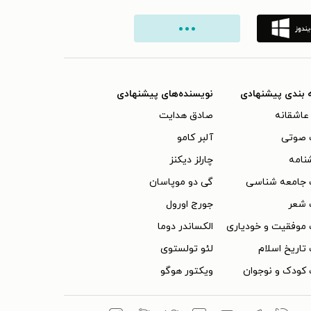
 بندی پیشنهادی
نویسنده‌های پیشنهادی
عاشقانه
صادق هدایت
 صوتی
آلبر کامو
نامه
چارلز دیکنز
 جامعه شناسی
گی دو موپاسان
 شعر
جورج اورول
موفقیت و خودیاری
الکساندر دوما
تاریخ اسلام
لئو تولستوی
کودک و نوجوان
ویکتور هوگو