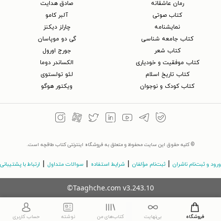
رمان عاشقانه
صادق هدایت
کتاب‌ صوتی
آلبر کامو
نمایشنامه
چارلز دیکنز
کتاب جامعه شناسی
گی دو موپاسان
کتاب شعر
جورج اورول
کتاب موفقیت و خودیاری
الکساندر دوما
کتاب تاریخ اسلام
لئو تولستوی
کتاب کودک و نوجوان
ویکتور هوگو
© کلیه حقوق این سایت محفوظ و متعلق به فروشگاه اینترنتی کتاب طاقچه است.
|
|
|
|
ورود و ثبت‌نام ناشران
ثبت‌نام مؤلفان
شرایط استفاده
سوالات متداول
ارتباط با پشتیبانی
©Taaghche.com
v
3.243.10
فروشگاه
بی‌نهایت
کتاب‌های من
نوشته
حساب کاربری