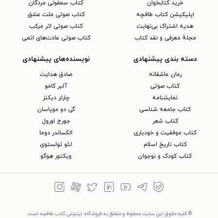
خرید کتابخوان
کتاب سمفونی مردگان
اپلیکیشن کتاب طاقچه
کتاب صوتی ملت عشق
هدیه اشتراک بی‌نهایت
کتاب صوتی اثر مرکب
مجلهٔ معرفی و نقد کتاب
کتاب صوتی عادت‌های اتمی
دسته بندی پیشنهادی
نویسنده‌های پیشنهادی
رمان عاشقانه
صادق هدایت
کتاب‌ صوتی
آلبر کامو
نمایشنامه
چارلز دیکنز
کتاب جامعه شناسی
گی دو موپاسان
کتاب شعر
جورج اورول
کتاب موفقیت و خودیاری
الکساندر دوما
کتاب تاریخ اسلام
لئو تولستوی
کتاب کودک و نوجوان
ویکتور هوگو
© کلیه حقوق این سایت محفوظ و متعلق به فروشگاه اینترنتی کتاب طاقچه است.