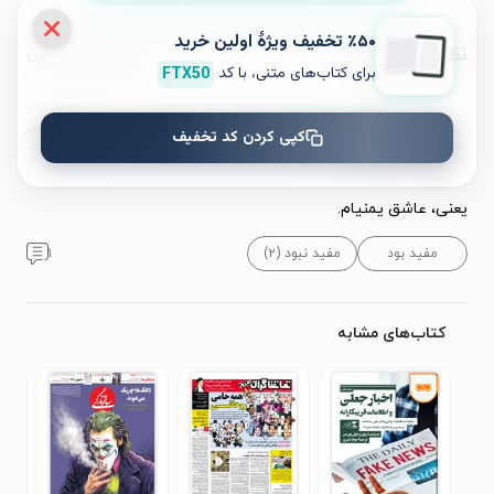
٪۵۰ تخفیف ویژۀ اولین خرید
نظرات کاربران
محبوب‌ترین
برای کتاب‌های متنی، با کد
FTX50
۱۴۰۲/۰۹/۲۸
کپی کردن کد تخفیف
فرزانه
ف
یعنی، عاشق یمنیام.
مفید بود
مفید نبود (۲)
۱
کتاب‌های مشابه