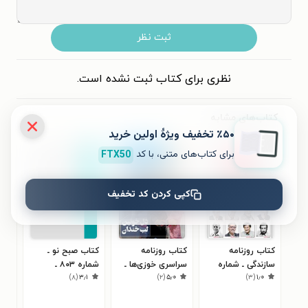
ثبت نظر
نظری برای کتاب ثبت نشده است.
کتاب‌های مشابه
٪۵۰ تخفیف ویژۀ اولین خرید
برای کتاب‌های متنی، با کد
FTX50
کپی کردن کد تخفیف
کتاب روزنامه
کتاب روزنامه
کتاب صبح نو ـ
کتا
سازندگی ـ شماره
سراسری خوزی‌ها ـ
شماره ۸۰۳ ـ
۰
)
۸
(
۳٫۱
)
۲
(
۵٫۰
)
۳
(
۱٫۰
۳۴۵ و ۳۴۶ ـ ۲۹
شماره ۶۱ ـ ۲۹ دی
دوشنبه ۲۲ مهر ۹۸
۱۳ ـ خرداد ۹۸
فروردین ۹۸
۹۹