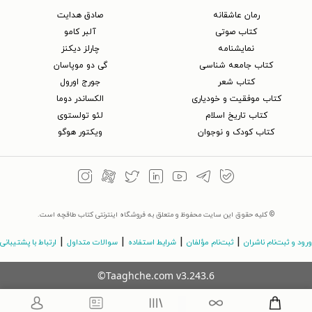
رمان عاشقانه
صادق هدایت
کتاب‌ صوتی
آلبر کامو
نمایشنامه
چارلز دیکنز
کتاب جامعه شناسی
گی دو موپاسان
کتاب شعر
جورج اورول
کتاب موفقیت و خودیاری
الکساندر دوما
کتاب تاریخ اسلام
لئو تولستوی
کتاب کودک و نوجوان
ویکتور هوگو
© کلیه حقوق این سایت محفوظ و متعلق به فروشگاه اینترنتی کتاب طاقچه است.
|
|
|
|
ورود و ثبت‌نام ناشران
ثبت‌نام مؤلفان
شرایط استفاده
سوالات متداول
ارتباط با پشتیبانی
©Taaghche.com
v
3.243.6