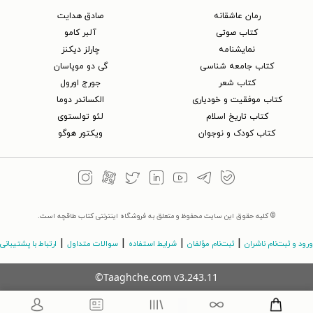
رمان عاشقانه
صادق هدایت
کتاب‌ صوتی
آلبر کامو
نمایشنامه
چارلز دیکنز
کتاب جامعه شناسی
گی دو موپاسان
کتاب شعر
جورج اورول
کتاب موفقیت و خودیاری
الکساندر دوما
کتاب تاریخ اسلام
لئو تولستوی
کتاب کودک و نوجوان
ویکتور هوگو
© کلیه حقوق این سایت محفوظ و متعلق به فروشگاه اینترنتی کتاب طاقچه است.
|
|
|
|
ورود و ثبت‌نام ناشران
ثبت‌نام مؤلفان
شرایط استفاده
سوالات متداول
ارتباط با پشتیبانی
©Taaghche.com
v
3.243.11