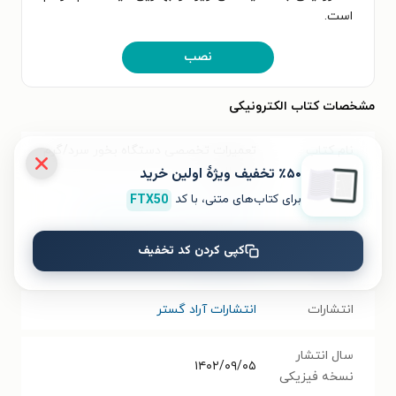
است.
نصب
مشخصات کتاب الکترونیکی
نام کتاب
تعمیرات تخصصی دستگاه بخور سرد/گرم
٪۵۰ تخفیف ویژۀ اولین خرید
و نبولایزر
برای کتاب‌های متنی، با کد
FTX50
موضوع
اطلاعات عمومی
،
برق و الکترونیک
کپی کردن کد تخفیف
نویسنده
احمد غفاری
انتشارات
انتشارات آراد گستر
سال انتشار
۱۴۰۲/۰۹/۰۵
نسخه فیزیکی