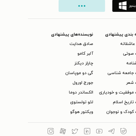
 بندی پیشنهادی
نویسنده‌های پیشنهادی
عاشقانه
صادق هدایت
 صوتی
آلبر کامو
نامه
چارلز دیکنز
 جامعه شناسی
گی دو موپاسان
 شعر
جورج اورول
موفقیت و خودیاری
الکساندر دوما
تاریخ اسلام
لئو تولستوی
کودک و نوجوان
ویکتور هوگو