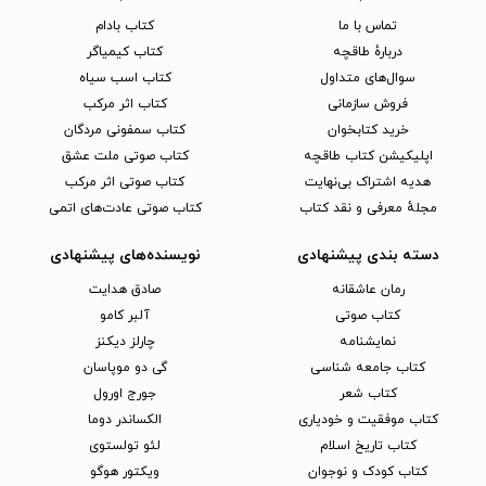
تماس با ما
کتاب بادام
دربارهٔ طاقچه
کتاب کیمیاگر
سوال‌های متداول
کتاب اسب سیاه
فروش سازمانی
کتاب اثر مرکب
خرید کتابخوان
کتاب سمفونی مردگان
اپلیکیشن کتاب طاقچه
کتاب صوتی ملت عشق
هدیه اشتراک بی‌نهایت
کتاب صوتی اثر مرکب
مجلهٔ معرفی و نقد کتاب
کتاب صوتی عادت‌های اتمی
دسته بندی پیشنهادی
نویسنده‌های پیشنهادی
رمان عاشقانه
صادق هدایت
کتاب‌ صوتی
آلبر کامو
نمایشنامه
چارلز دیکنز
کتاب جامعه شناسی
گی دو موپاسان
کتاب شعر
جورج اورول
کتاب موفقیت و خودیاری
الکساندر دوما
کتاب تاریخ اسلام
لئو تولستوی
کتاب کودک و نوجوان
ویکتور هوگو