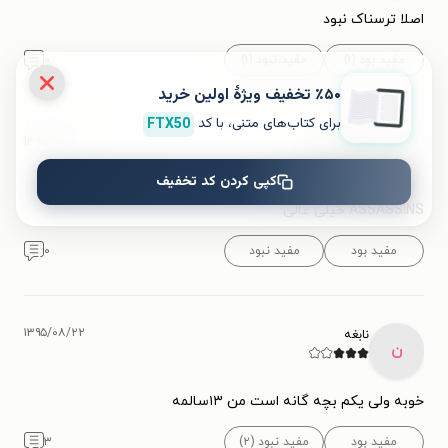
اصلا ترسناک نبود
مفید بود (۱)
مفید نبود (۱)
۰
٪۵۰ تخفیف ویژۀ اولین خرید
برای کتاب‌های متنی، با کد
FTX50
۱۳۹۵/۱۲/۳۰
میلاد
م
کپی کردن کد تخفیف
ASSASSINS خیلی عالی
مفید بود
مفید نبود
۰
۱۳۹۵/۰۸/۲۲
نابغه
ن
خوبه ولی یکم بچه گانه است من ۱۳سالمه
مفید بود
مفید نبود (۲)
۳