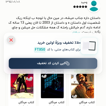
۱۳۹۵/۰۸/۰۸
وحید
داستان داره جذاب میشه، در عین حال با توجه ب اینکه ریک
شخصیت اول داستان ه و داستان از 2003 تا الان یعنی 13 ساله ک
ادامه داره، آدم خیالش راحته ک همه مشکلات حل میشن و جای
نگرانی نیست
...
بیشتر
مفید بود (۳)
مفید نبود (۱)
۰
٪۵۰ تخفیف ویژۀ اولین خرید
برای کتاب‌های متنی، با کد
FTX50
کتاب‌های مشابه
کپی کردن کد تخفیف
کتاب مردگان
کتاب مردگان
کتاب مردگان
کتا