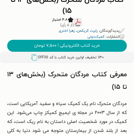
کتاب مردگان متحرک (بخش‌های ۱۳ تا
۱۵)
۴.۸ امتیاز
(از ۵ رأی)
پدیدآورندگان:
رابرت کریکمن
،
زهرا اختری
انتشارات:
کمیک‌دونی
خرید کتاب الکترونیکی
|
۷,۵۰۰
تومان
٪۳۰ تخفیف اولین خرید کتاب با کد
OFF30
معرفی کتاب مردگان متحرک (بخش‌های ۱۳
تا ۱۵)
مردگان متحرک نام یک کمیک سیاه و سفید آمریکایی است،
که از سال ۲۰۰۳ در مجله ی ایمیج کمیکز چاپ می‌شود. این
کمیک در مورد شخصیت اصلی داستان به نام ریک است، که
بعد از بلند شدن از بیمارستان متوجه می شود دنیا به کلی