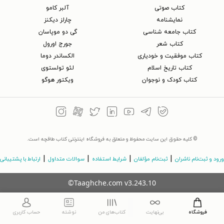
کتاب‌ صوتی
آلبر کامو
نمایشنامه
چارلز دیکنز
کتاب جامعه شناسی
گی دو موپاسان
کتاب شعر
جورج اورول
کتاب موفقیت و خودیاری
الکساندر دوما
کتاب تاریخ اسلام
لئو تولستوی
کتاب کودک و نوجوان
ویکتور هوگو
© کلیه حقوق این سایت محفوظ و متعلق به فروشگاه اینترنتی کتاب طاقچه است.
|
|
|
|
ورود و ثبت‌نام ناشران
ثبت‌نام مؤلفان
شرایط استفاده
سوالات متداول
ارتباط با پشتیبانی
©Taaghche.com
v
3.243.10
فروشگاه
بی‌نهایت
کتاب‌های من
نوشته
حساب کاربری