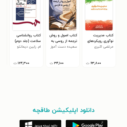
کتاب مدیریت
کتاب اصول و روش
کتاب روانشناسی
کتا
نوآوری رویکردهای
ترجمه از روسی به
سلامت (جلد دوم)
تار
مرتضی اکبری
بنیادین در نوآوری
فارسی
سعیده دست آموز
ام. رابین دیماتئو
تطب
رضا
نصر
۶۳,۸۰۰
ت
۳۴,۱۰۰
ت
۱۲۴,۳۰۰
ت
دانلود اپلیکیشن طاقچه