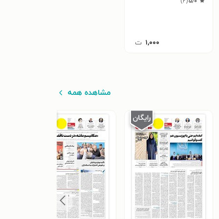
دی ۹۹
۵٫۰
(
۲
)
۱,۰۰۰
ت
مشاهده همه