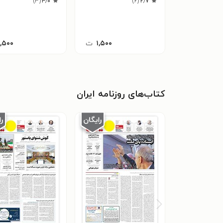
)
۳
(
۴٫۰
)
۶
(
۲٫۷
۱,۵۰۰
ت
۱,۵۰۰
کتاب‌های روزنامه ایران