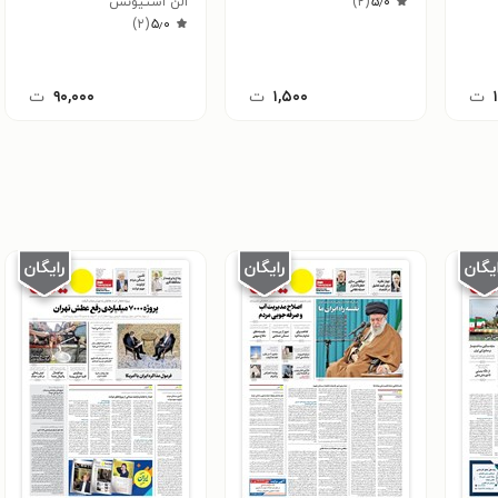
۵٫۰
(
۲
)
الن استیونس
)
۲
(
۵٫۰
ت
۱,۵۰۰
ت
۹۰,۰۰۰
ت