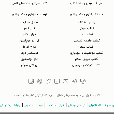
مجلهٔ معرفی و نقد کتاب
کتاب صوتی عادت‌های اتمی
دسته بندی پیشنهادی
نویسنده‌های پیشنهادی
رمان عاشقانه
صادق هدایت
کتاب‌ صوتی
آلبر کامو
نمایشنامه
چارلز دیکنز
کتاب جامعه شناسی
گی دو موپاسان
کتاب شعر
جورج اورول
کتاب موفقیت و خودیاری
الکساندر دوما
کتاب تاریخ اسلام
لئو تولستوی
کتاب کودک و نوجوان
ویکتور هوگو
© کلیه حقوق این سایت محفوظ و متعلق به فروشگاه اینترنتی کتاب طاقچه است.
|
|
|
|
ورود و ثبت‌نام ناشران
ثبت‌نام مؤلفان
شرایط استفاده
سوالات متداول
ارتباط با پشتیبانی