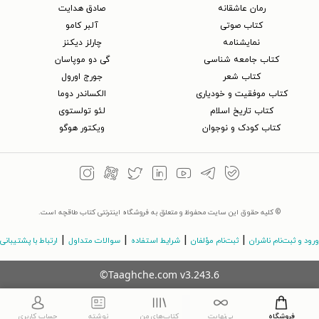
رمان عاشقانه
صادق هدایت
کتاب‌ صوتی
آلبر کامو
نمایشنامه
چارلز دیکنز
کتاب جامعه شناسی
گی دو موپاسان
کتاب شعر
جورج اورول
کتاب موفقیت و خودیاری
الکساندر دوما
کتاب تاریخ اسلام
لئو تولستوی
کتاب کودک و نوجوان
ویکتور هوگو
© کلیه حقوق این سایت محفوظ و متعلق به فروشگاه اینترنتی کتاب طاقچه است.
|
|
|
|
ورود و ثبت‌نام ناشران
ثبت‌نام مؤلفان
شرایط استفاده
سوالات متداول
ارتباط با پشتیبانی
©Taaghche.com
v
3.243.6
فروشگاه
بی‌نهایت
کتاب‌های من
نوشته
حساب کاربری