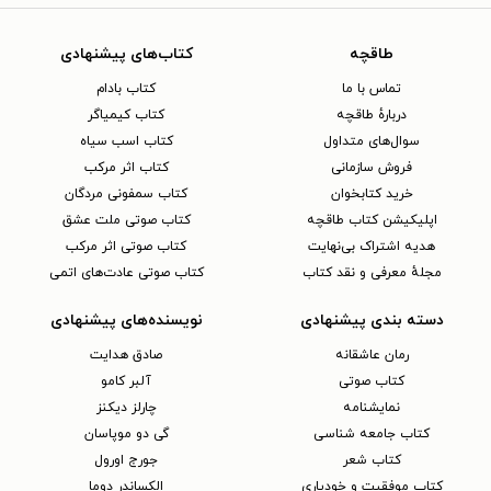
طاقچه
کتاب‌های پیشنهادی
تماس با ما
کتاب بادام
دربارهٔ طاقچه
کتاب کیمیاگر
سوال‌های متداول
کتاب اسب سیاه
فروش سازمانی
کتاب اثر مرکب
خرید کتابخوان
کتاب سمفونی مردگان
اپلیکیشن کتاب طاقچه
کتاب صوتی ملت عشق
هدیه اشتراک بی‌نهایت
کتاب صوتی اثر مرکب
مجلهٔ معرفی و نقد کتاب
کتاب صوتی عادت‌های اتمی
دسته بندی پیشنهادی
نویسنده‌های پیشنهادی
رمان عاشقانه
صادق هدایت
کتاب‌ صوتی
آلبر کامو
نمایشنامه
چارلز دیکنز
کتاب جامعه شناسی
گی دو موپاسان
کتاب شعر
جورج اورول
کتاب موفقیت و خودیاری
الکساندر دوما