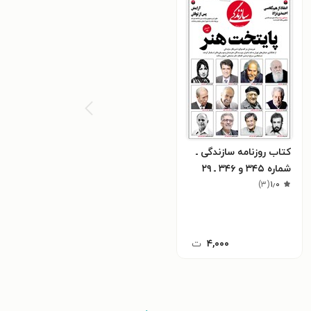
کتاب روزنامه سازندگی ـ
شماره ۳۴۵ و ۳۴۶ ـ ۲۹
۱٫۰
(
۳
)
فروردین ۹۸
۴,۰۰۰
ت