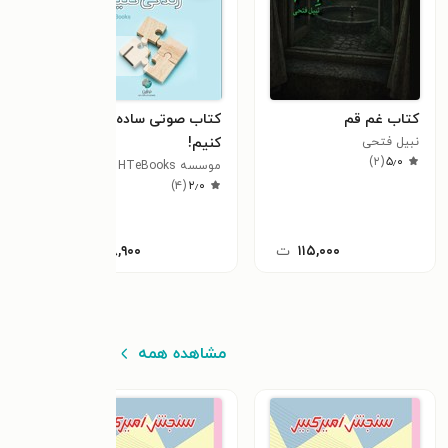
کتاب غم قم
کتاب صوتی ساده زندگی
کتاب
نبیل فتحی
کنیم!
حقیق
)
۲
(
۵٫۰
موسسه HTeBooks
عبدا
)
۴
(
۲٫۰
۱۱۵,۰۰۰
ت
۳۸,۹۰۰
ت
مشاهده همه