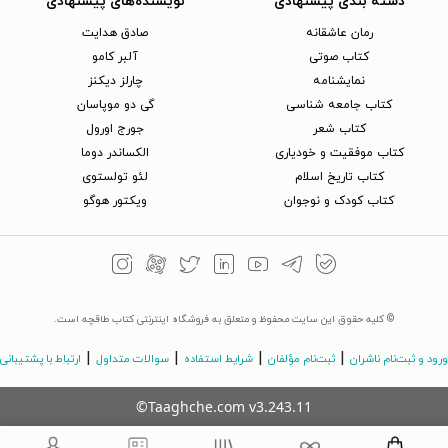
دسته بندی پیشنهادی
نویسنده‌های پیشنهادی
رمان عاشقانه
صادق هدایت
کتاب‌ صوتی
آلبر کامو
نمایشنامه
چارلز دیکنز
کتاب جامعه شناسی
گی دو موپاسان
کتاب شعر
جورج اورول
کتاب موفقیت و خودیاری
الکساندر دوما
کتاب تاریخ اسلام
لئو تولستوی
کتاب کودک و نوجوان
ویکتور هوگو
© کلیه حقوق این سایت محفوظ و متعلق به فروشگاه اینترنتی کتاب طاقچه است.
|
|
|
|
ورود و ثبت‌نام ناشران
ثبت‌نام مؤلفان
شرایط استفاده
سوالات متداول
ارتباط با پشتیبانی
©Taaghche.com
v
3.243.11