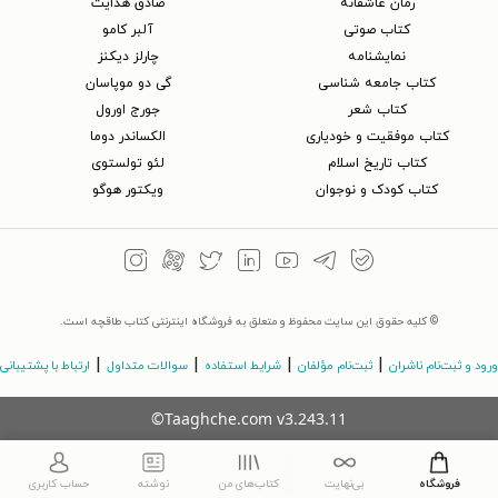
رمان عاشقانه
صادق هدایت
کتاب‌ صوتی
آلبر کامو
نمایشنامه
چارلز دیکنز
کتاب جامعه شناسی
گی دو موپاسان
کتاب شعر
جورج اورول
کتاب موفقیت و خودیاری
الکساندر دوما
کتاب تاریخ اسلام
لئو تولستوی
کتاب کودک و نوجوان
ویکتور هوگو
© کلیه حقوق این سایت محفوظ و متعلق به فروشگاه اینترنتی کتاب طاقچه است.
|
|
|
|
ورود و ثبت‌نام ناشران
ثبت‌نام مؤلفان
شرایط استفاده
سوالات متداول
ارتباط با پشتیبانی
©Taaghche.com
v
3.243.11
فروشگاه
بی‌نهایت
کتاب‌های من
نوشته
حساب کاربری