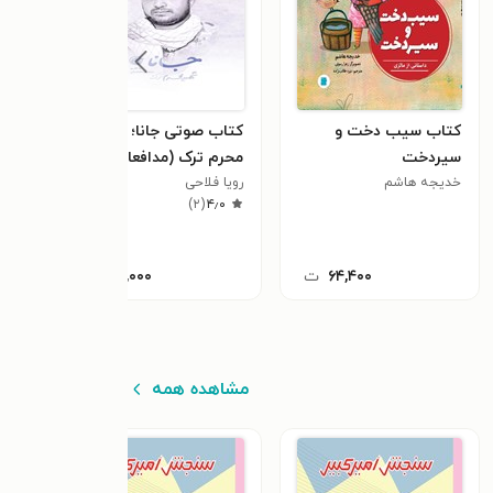
کتاب سیب دخت و
کتاب صوتی جانا؛ شهید
کتاب
سیردخت
محرم ترک (مدافعان حرم
برگز
خدیجه هاشم
۶)
رویا فلاحی
مرضی
٫۰
)
۲
(
۴٫۰
۶۴,۴۰۰
ت
۱۵,۰۰۰
ت
مشاهده همه