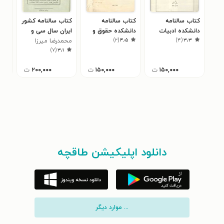
کتاب سالنامه
کتاب سالنامه
کتاب سالنامه کشور
کتا
دانشکده ادبیات
دانشکده حقوق و
ایران سال سی و
سال 
)
۲
(
۴٫۵
)
۴
(
۳٫۳
تبریز سال ۱۳۳۰
علوم سیاسی و
یکم ۲۵۳۵
محمد‌رضا میرزا
منو
۰
)
۷
(
۳٫۱
اقتصادی سال ۱۳۲۸
زمانی
۱۵۰,۰۰۰
ت
۱۵۰,۰۰۰
ت
۲۰۰,۰۰۰
ت
دانلود اپلیکیشن طاقچه
... موارد دیگر