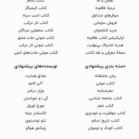
تماس با ما
کتاب بادام
دربارهٔ طاقچه
کتاب کیمیاگر
سوال‌های متداول
کتاب اسب سیاه
فروش سازمانی
کتاب اثر مرکب
خرید کتابخوان
کتاب سمفونی مردگان
اپلیکیشن کتاب طاقچه
کتاب صوتی ملت عشق
هدیه اشتراک بی‌نهایت
کتاب صوتی اثر مرکب
مجلهٔ معرفی و نقد کتاب
کتاب صوتی عادت‌های اتمی
دسته بندی پیشنهادی
نویسنده‌های پیشنهادی
رمان عاشقانه
صادق هدایت
کتاب‌ صوتی
آلبر کامو
نمایشنامه
چارلز دیکنز
کتاب جامعه شناسی
گی دو موپاسان
کتاب شعر
جورج اورول
کتاب موفقیت و خودیاری
الکساندر دوما
کتاب تاریخ اسلام
لئو تولستوی
کتاب کودک و نوجوان
ویکتور هوگو