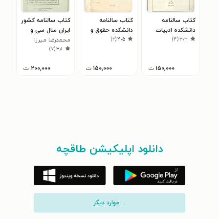
کتاب سالنامه
کتاب سالنامه
کتاب سالنامه کشور
کتا
دانشکده ادبیات
دانشکده حقوق و
ایران سال سی و
سال 
)
۲
(
۴٫۵
)
۴
(
۳٫۳
تبریز سال ۱۳۳۰
علوم سیاسی و
یکم ۲۵۳۵
محمد‌رضا میرزا
منو
۰
)
۷
(
۳٫۱
اقتصادی سال ۱۳۲۸
زمانی
۱۵۰,۰۰۰
ت
۱۵۰,۰۰۰
ت
۲۰۰,۰۰۰
ت
دانلود اپلیکیشن طاقچه
... موارد دیگر