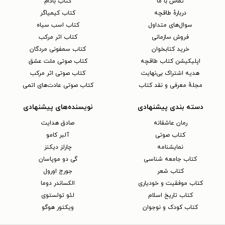
تماس با ما
کتاب بادام
دربارهٔ طاقچه
کتاب کیمیاگر
سوال‌های متداول
کتاب اسب سیاه
فروش سازمانی
کتاب اثر مرکب
خرید کتابخوان
کتاب سمفونی مردگان
اپلیکیشن کتاب طاقچه
کتاب صوتی ملت عشق
هدیه اشتراک بی‌نهایت
کتاب صوتی اثر مرکب
مجلهٔ معرفی و نقد کتاب
کتاب صوتی عادت‌های اتمی
دسته بندی پیشنهادی
نویسنده‌های پیشنهادی
رمان عاشقانه
صادق هدایت
کتاب‌ صوتی
آلبر کامو
نمایشنامه
چارلز دیکنز
کتاب جامعه شناسی
گی دو موپاسان
کتاب شعر
جورج اورول
کتاب موفقیت و خودیاری
الکساندر دوما
کتاب تاریخ اسلام
لئو تولستوی
کتاب کودک و نوجوان
ویکتور هوگو