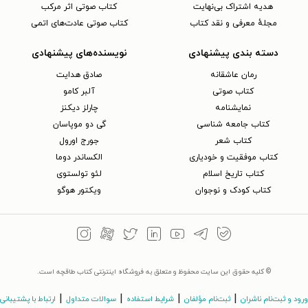
هدیه اشتراک بی‌نهایت
کتاب صوتی اثر مرکب
مجلهٔ معرفی و نقد کتاب
کتاب صوتی عادت‌های اتمی
دسته بندی پیشنهادی
نویسنده‌های پیشنهادی
رمان عاشقانه
صادق هدایت
کتاب‌ صوتی
آلبر کامو
نمایشنامه
چارلز دیکنز
کتاب جامعه شناسی
گی دو موپاسان
کتاب شعر
جورج اورول
کتاب موفقیت و خودیاری
الکساندر دوما
کتاب تاریخ اسلام
لئو تولستوی
کتاب کودک و نوجوان
ویکتور هوگو
© کلیه حقوق این سایت محفوظ و متعلق به فروشگاه اینترنتی کتاب طاقچه است.
|
|
|
|
ورود و ثبت‌نام ناشران
ثبت‌نام مؤلفان
شرایط استفاده
سوالات متداول
ارتباط با پشتیبانی