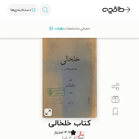
دسته‌بندی‌ها
با کد تخفیف OFF30 اولین کتاب الکترونیکی یا صوتی‌ات را با ۳۰٪
معرفی
مشخصات
نظرات (۱)
تخفیف از طاقچه دریافت کن.
کتاب خلخالی
۳.۷ امتیاز
(از ۳ رأی)