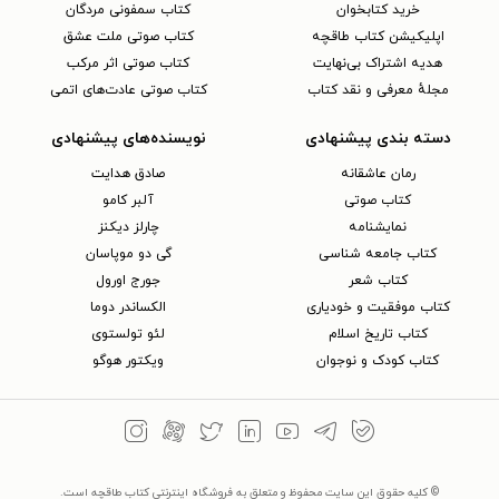
خرید کتابخوان
کتاب سمفونی مردگان
اپلیکیشن کتاب طاقچه
کتاب صوتی ملت عشق
هدیه اشتراک بی‌نهایت
کتاب صوتی اثر مرکب
مجلهٔ معرفی و نقد کتاب
کتاب صوتی عادت‌های اتمی
دسته بندی پیشنهادی
نویسنده‌های پیشنهادی
رمان عاشقانه
صادق هدایت
کتاب‌ صوتی
آلبر کامو
نمایشنامه
چارلز دیکنز
کتاب جامعه شناسی
گی دو موپاسان
کتاب شعر
جورج اورول
کتاب موفقیت و خودیاری
الکساندر دوما
کتاب تاریخ اسلام
لئو تولستوی
کتاب کودک و نوجوان
ویکتور هوگو
© کلیه حقوق این سایت محفوظ و متعلق به فروشگاه اینترنتی کتاب طاقچه است.