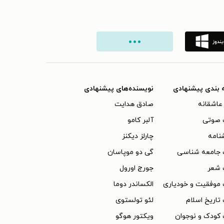
 بندی پیشنهادی
نویسنده‌های پیشنهادی
عاشقانه
صادق هدایت
 صوتی
آلبر کامو
نامه
چارلز دیکنز
 جامعه شناسی
گی دو موپاسان
 شعر
جورج اورول
موفقیت و خودیاری
الکساندر دوما
تاریخ اسلام
لئو تولستوی
کودک و نوجوان
ویکتور هوگو