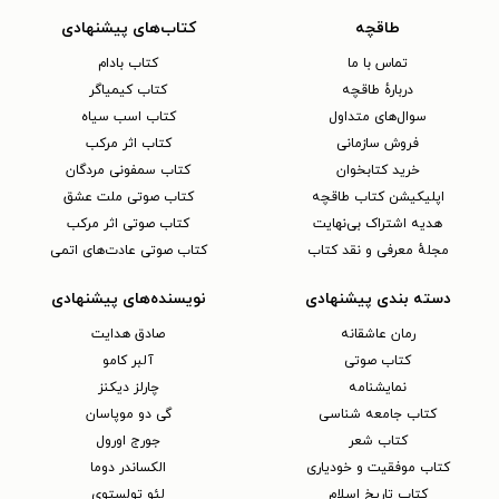
طاقچه
کتاب‌های پیشنهادی
تماس با ما
کتاب بادام
دربارهٔ طاقچه
کتاب کیمیاگر
سوال‌های متداول
کتاب اسب سیاه
فروش سازمانی
کتاب اثر مرکب
خرید کتابخوان
کتاب سمفونی مردگان
اپلیکیشن کتاب طاقچه
کتاب صوتی ملت عشق
هدیه اشتراک بی‌نهایت
کتاب صوتی اثر مرکب
مجلهٔ معرفی و نقد کتاب
کتاب صوتی عادت‌های اتمی
دسته بندی پیشنهادی
نویسنده‌های پیشنهادی
رمان عاشقانه
صادق هدایت
کتاب‌ صوتی
آلبر کامو
نمایشنامه
چارلز دیکنز
کتاب جامعه شناسی
گی دو موپاسان
کتاب شعر
جورج اورول
کتاب موفقیت و خودیاری
الکساندر دوما
کتاب تاریخ اسلام
لئو تولستوی