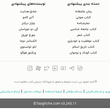
دسته بندی پیشنهادی
نویسنده‌های پیشنهادی
رمان عاشقانه
صادق هدایت
کتاب‌ صوتی
آلبر کامو
نمایشنامه
چارلز دیکنز
کتاب جامعه شناسی
گی دو موپاسان
کتاب شعر
جورج اورول
کتاب موفقیت و خودیاری
الکساندر دوما
کتاب تاریخ اسلام
لئو تولستوی
کتاب کودک و نوجوان
ویکتور هوگو
© کلیه حقوق این سایت محفوظ و متعلق به فروشگاه اینترنتی کتاب طاقچه است.
|
|
|
|
ورود و ثبت‌نام ناشران
ثبت‌نام مؤلفان
شرایط استفاده
سوالات متداول
ارتباط با پشتیبانی
©Taaghche.com
v
3.243.11