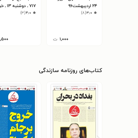
۲۴ اردیبهشت۹۶
۷۱۷ ـ دوشنبه 
)
۳
(
۴٫۰
۹۸
)
۸
(
۳٫۰
۱,۰۰۰
ت
۱,۵۰۰
کتاب‌های روزنامه سازندگی