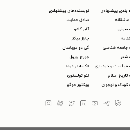
 بندی پیشنهادی
نویسنده‌های پیشنهادی
عاشقانه
صادق هدایت
 صوتی
آلبر کامو
نامه
چارلز دیکنز
 جامعه شناسی
گی دو موپاسان
 شعر
جورج اورول
موفقیت و خودیاری
الکساندر دوما
تاریخ اسلام
لئو تولستوی
کودک و نوجوان
ویکتور هوگو