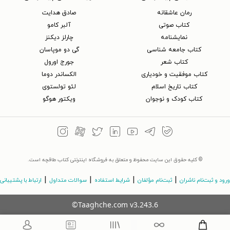
رمان عاشقانه
صادق هدایت
کتاب‌ صوتی
آلبر کامو
نمایشنامه
چارلز دیکنز
کتاب جامعه شناسی
گی دو موپاسان
کتاب شعر
جورج اورول
کتاب موفقیت و خودیاری
الکساندر دوما
کتاب تاریخ اسلام
لئو تولستوی
کتاب کودک و نوجوان
ویکتور هوگو
© کلیه حقوق این سایت محفوظ و متعلق به فروشگاه اینترنتی کتاب طاقچه است.
|
|
|
|
ورود و ثبت‌نام ناشران
ثبت‌نام مؤلفان
شرایط استفاده
سوالات متداول
ارتباط با پشتیبانی
©Taaghche.com
v
3.243.6