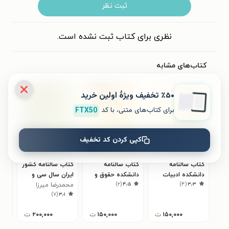
ثبت نظر
نظری برای کتاب ثبت نشده است.
کتاب‌های مشابه
٪۵۰ تخفیف ویژۀ اولین خرید
برای کتاب‌های متنی، با کد
FTX50
کپی کردن کد تخفیف
کتاب سالنامه
کتاب سالنامه
کتاب سالنامه کشور
کتا
دانشکده ادبیات
دانشکده حقوق و
ایران سال سی و
سال 
)
۲
(
۴٫۵
)
۴
(
۳٫۳
تبریز سال ۱۳۳۰
علوم سیاسی و
یکم ۲۵۳۵
محمد‌رضا میرزا
منو
۰
)
۷
(
۳٫۱
اقتصادی سال ۱۳۲۸
زمانی
۱۵۰,۰۰۰
ت
۱۵۰,۰۰۰
ت
۲۰۰,۰۰۰
ت