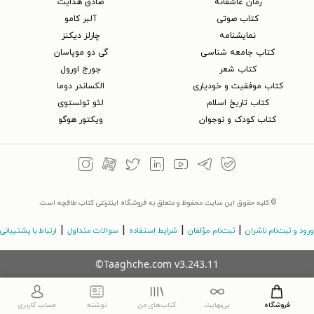
رمان عاشقانه
صادق هدایت
کتاب‌ صوتی
آلبر کامو
نمایشنامه
چارلز دیکنز
کتاب جامعه شناسی
گی دو موپاسان
کتاب شعر
جورج اورول
کتاب موفقیت و خودیاری
الکساندر دوما
کتاب تاریخ اسلام
لئو تولستوی
کتاب کودک و نوجوان
ویکتور هوگو
© کلیه حقوق این سایت محفوظ و متعلق به فروشگاه اینترنتی کتاب طاقچه است.
|
|
|
|
ورود و ثبت‌نام ناشران
ثبت‌نام مؤلفان
شرایط استفاده
سوالات متداول
ارتباط با پشتیبانی
©Taaghche.com
v
3.243.11
فروشگاه
بی‌نهایت
کتاب‌های من
نوشته
حساب کاربری