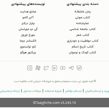
دسته بندی پیشنهادی
نویسنده‌های پیشنهادی
رمان عاشقانه
صادق هدایت
کتاب‌ صوتی
آلبر کامو
نمایشنامه
چارلز دیکنز
کتاب جامعه شناسی
گی دو موپاسان
کتاب شعر
جورج اورول
کتاب موفقیت و خودیاری
الکساندر دوما
کتاب تاریخ اسلام
لئو تولستوی
کتاب کودک و نوجوان
ویکتور هوگو
© کلیه حقوق این سایت محفوظ و متعلق به فروشگاه اینترنتی کتاب طاقچه است.
|
|
|
|
ورود و ثبت‌نام ناشران
ثبت‌نام مؤلفان
شرایط استفاده
سوالات متداول
ارتباط با پشتیبانی
©Taaghche.com
v
3.243.10