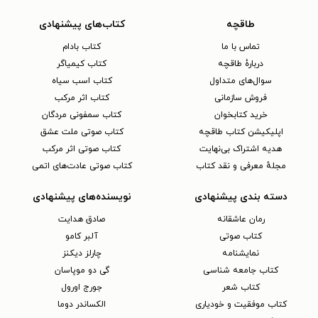
طاقچه
کتاب‌های پیشنهادی
تماس با ما
کتاب بادام
دربارهٔ طاقچه
کتاب کیمیاگر
سوال‌های متداول
کتاب اسب سیاه
فروش سازمانی
کتاب اثر مرکب
خرید کتابخوان
کتاب سمفونی مردگان
اپلیکیشن کتاب طاقچه
کتاب صوتی ملت عشق
هدیه اشتراک بی‌نهایت
کتاب صوتی اثر مرکب
مجلهٔ معرفی و نقد کتاب
کتاب صوتی عادت‌های اتمی
دسته بندی پیشنهادی
نویسنده‌های پیشنهادی
رمان عاشقانه
صادق هدایت
کتاب‌ صوتی
آلبر کامو
نمایشنامه
چارلز دیکنز
کتاب جامعه شناسی
گی دو موپاسان
کتاب شعر
جورج اورول
کتاب موفقیت و خودیاری
الکساندر دوما