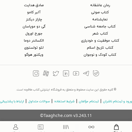
رمان عاشقانه
صادق هدایت
کتاب‌ صوتی
آلبر کامو
نمایشنامه
چارلز دیکنز
کتاب جامعه شناسی
گی دو موپاسان
کتاب شعر
جورج اورول
کتاب موفقیت و خودیاری
الکساندر دوما
کتاب تاریخ اسلام
لئو تولستوی
کتاب کودک و نوجوان
ویکتور هوگو
© کلیه حقوق این سایت محفوظ و متعلق به فروشگاه اینترنتی کتاب طاقچه است.
|
|
|
|
ورود و ثبت‌نام ناشران
ثبت‌نام مؤلفان
شرایط استفاده
سوالات متداول
ارتباط با پشتیبانی
©Taaghche.com
v
3.243.11